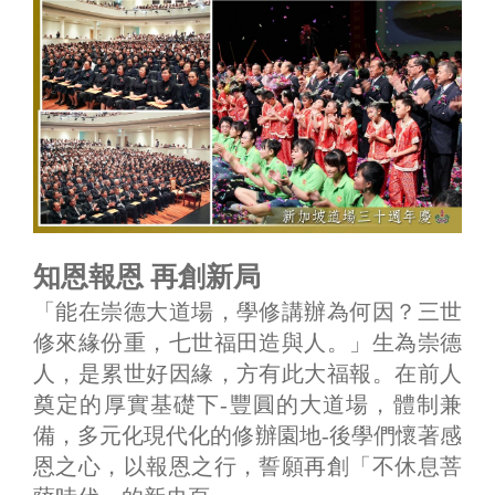
知恩報恩 再創新局
「能在崇德大道場，學修講辦為何因？三世
修來緣份重，七世福田造與人。」生為崇德
人，是累世好因緣，方有此大福報。在前人
奠定的厚實基礎下-豐圓的大道場，體制兼
備，多元化現代化的修辦園地-後學們懷著感
恩之心，以報恩之行，誓願再創「不休息菩