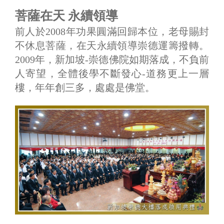
菩薩在天 永續領導
前人於2008年功果圓滿回歸本位，老母賜封
不休息菩薩，在天永續領導崇德運籌撥轉。
2009年，新加坡-崇德佛院如期落成，不負前
人寄望，全體後學不斷發心-道務更上一層
樓，年年創三多，處處是佛堂。