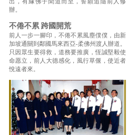
出，有緣佛子聞道而至，誓願追隨前人修
辦。
不倦不累 跨國開荒
前人一步一腳印，不倦不累風塵僕僕，由新
加坡通關到鄰國馬來西亞-柔佛州渡人辦道。
只因眾生要得救，道務要推廣，恆誠堅毅使
命愿立，前人大德感化，風行草偃，使近者
悅遠者來。