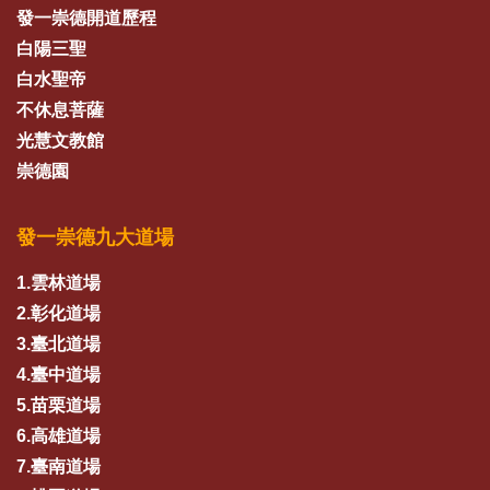
發一崇德開道歷程
白陽三聖
白水聖帝
不休息菩薩
光慧文教館
崇德園
發一崇德九大道場
1.雲林道場
2.彰化道場
3.臺北道場
4.臺中道場
5.苗栗道場
6.高雄道場
7.臺南道場