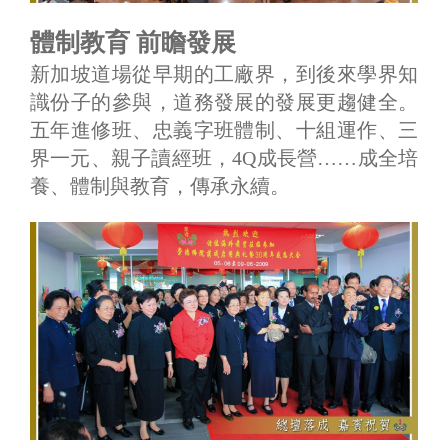
體制教育 前瞻發展
新加坡道場從早期的工廠界，到後來學界知
識份子的參與，道務發展的發展更趨健全。
五年進修班、忠義字班體制、十組運作、三
界一元、親子讀經班，4Q成長營……成全培
養、體制與教育，傳承永續。