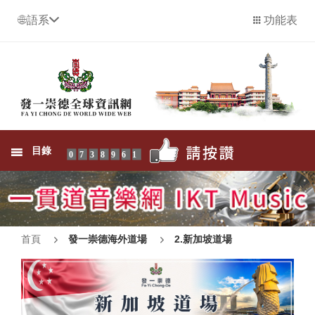
語系
功能表
目錄
0738961
首頁
發一崇德海外道場
2.新加坡道場