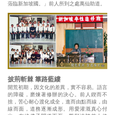
蒞臨新加坡國。」前人所到之處萬仙助道。
披荊斬棘 篳路藍縷
開荒初期，因文化的差異，實不容易。語言
的障礙，磨煉著修辦的決心。前人鍥而不
捨，苦心耐心渡化成全，進而由點而線，由
線而面，道務逐漸成形。用愛灌溉真心付