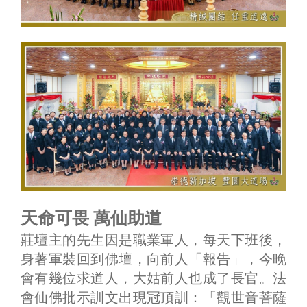
天命可畏 萬仙助道
莊壇主的先生因是職業軍人，每天下班後，
身著軍裝回到佛壇，向前人「報告」，今晚
會有幾位求道人，大姑前人也成了長官。法
會仙佛批示訓文出現冠頂訓：「觀世音菩薩