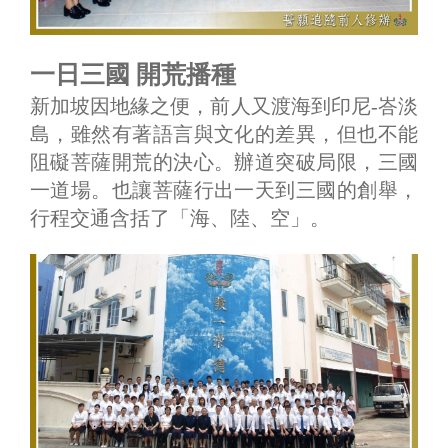
一日三國 開荒播種
新加坡因地緣之便，前人又渡海到印尼-峇淡
島，雖然有著語言與文化的差異，但也不能
阻礙菩薩開荒的決心。辦道突破局限，三國
一道場。也讓菩薩行出一天到三國的創舉，
行程交通含括了「海、陸、空」。