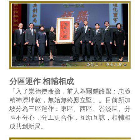
分區運作 相輔相成
「入了崇德使命擔，前人為爾鋪路艱；忠義
精神濟坤乾，無始無終愿立堅」。目前新加
坡分為三區運作︰東區、西區、峇淡區。分
區不分心，分工更合作，互助互諒，相輔相
成共創新局。