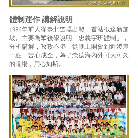
體制運作 講解說明
1986年前人從臺北道場出發，首站抵達新加
坡。主要為眾後學說明「忠義字班體制」，
分析講解，孜孜不倦，從晚上開會到近淩晨
一點，苦心成全，為了崇德海內外可大可久
的道場，用心如斯。