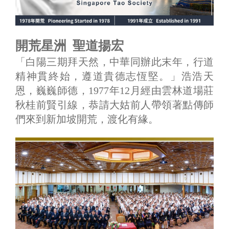
開荒星洲 聖道揚宏
「白陽三期拜天然，中華同辦此末年，行道
精神貫終始，遵道貴德志恆堅。」浩浩天
恩，巍巍師德，1977年12月經由雲林道場莊
秋桂前賢引線，恭請大姑前人帶領著點傳師
們來到新加坡開荒，渡化有緣。