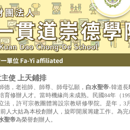
主使 上天鋪排
師德，老祖師、師尊、師母弘願，
白水聖帝
-韓道
培育修辦人才。當時機緣尚未成熟。民國84年（199
立法，許可宗教團體籌設宗教研修學院。是年，3月
陳前人大姑為本校創辦人，旋即開展籌建工作。為完
水聖帝
為榮譽創辦人。