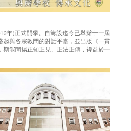
2016年)正式開學。自籌設迄今已舉辦十一屆
搭起與各宗教間的對話平臺，並出版《一貫
，期能闡揚正知正見、正法正傳，裨益於一