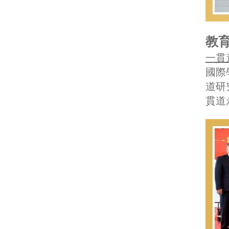
教育
一貫
國際
道研
貫道