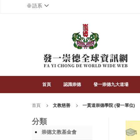
語系
首頁
認識崇德
發一崇德九大道場
首頁
文教慈善
一貫道崇德學院 (發一單位)
分類
崇德文教基金會