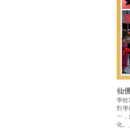
仙佛
學校
對學
一，
化。