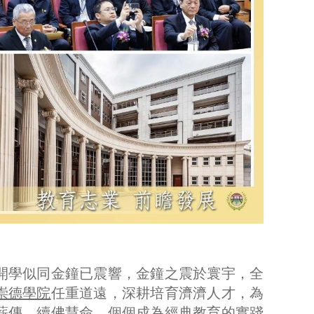
開學似同金鐘已震響，金鐘之震於寰宇，全
崇德學院
任重道遠，深耕培育濟濟人才，為
薪傳、續佛慧命，個個成為經典教育的實踐