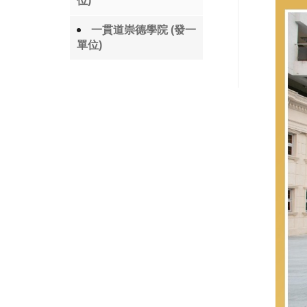
位)
一貫道崇德學院 (發一
單位)