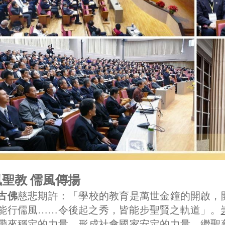
聖教 儒風傳揚
古佛
慈悲期許：「學校的教育是萬世金鐘的開啟，
能行儒風……令後起之秀，皆能步聖賢之軌道」。
帶來穩定的力量，形成社會國家安定的力量，繼聖