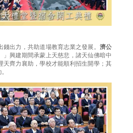
出錢出力，共助道場教育志業之發展。
濟公
。」興建期間承蒙上天慈悲，諸天仙佛暗中
理天齊力襄助，學校才能順利招生開學；其
助。