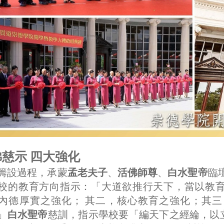
慈示 四大強化
籌設過程，承蒙
孟老夫子
、
活佛師尊
、
白水聖帝
臨
校的教育方向指示：「大道欲推行天下，當以教
內德厚實之強化； 其二，核心教育之強化；其
」
白水聖帝
慈訓，指示學校要「編天下之經綸，以