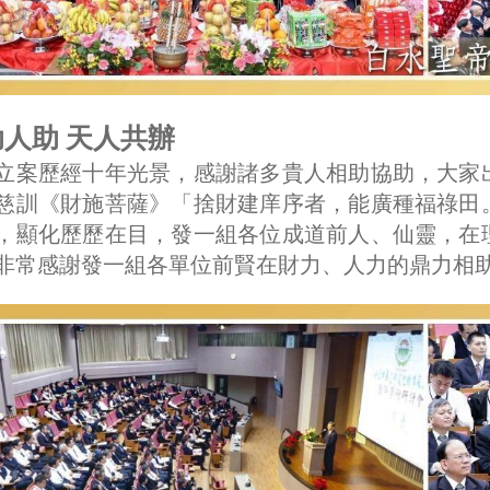
人助 天人共辦
立案歷經十年光景，感謝諸多貴人相助協助，大家
慈訓《財施菩薩》「捨財建庠序者，能廣種福祿田
，顯化歷歷在目，發一組各位成道前人、仙靈，在
非常感謝發一組各單位前賢在財力、人力的鼎力相