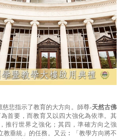
壇慈悲指示了教育的大方向。師尊-
天然古佛
育為首要，而教育又以四大強化為依準。其
三，推行世界之強化；其四，準確方向之強
立教垂統」的任務。又云︰「教學方向將不