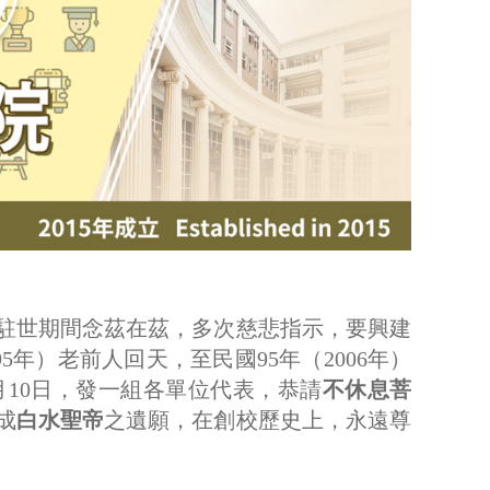
長駐世期間念茲在茲，多次慈悲指示，要興建
5年）老前人回天，至民國95年（2006年）
10日，發一組各單位代表，恭請
不休息菩
成
白水聖帝
之遺願，在創校歷史上，永遠尊