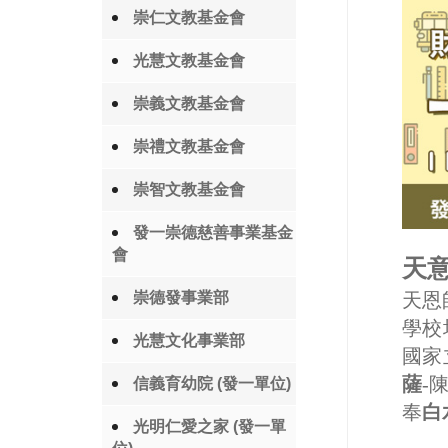
崇仁文教基金會
光慧文教基金會
崇義文教基金會
崇禮文教基金會
崇智文教基金會
發一崇德慈善事業基金
會
天意
崇德發事業部
天恩
學校
光慧文化事業部
國家
薩
-
信義育幼院 (發一單位)
奉
白
光明仁愛之家 (發一單