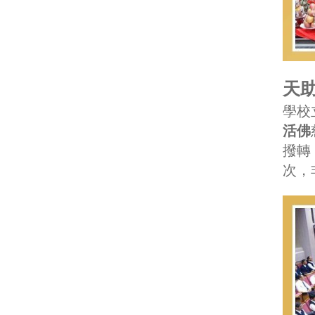
天助
學校
活佛
撥轉
次，