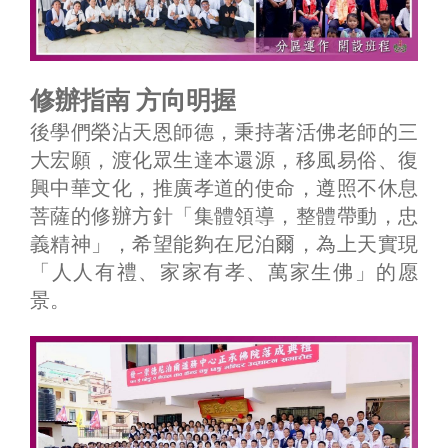
修辦指南 方向明握
後學們榮沾天恩師德，秉持著活佛老師的三
大宏願，渡化眾生達本還源，移風易俗、復
興中華文化，推廣孝道的使命，遵照不休息
菩薩的修辦方針「集體領導，整體帶動，忠
義精神」，希望能夠在尼泊爾，為上天實現
「人人有禮、家家有孝、萬家生佛」的愿
景。