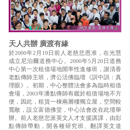
天人共辦 廣渡有緣
於2000年2月19日前人老慈悲恩准，在光慧
成立尼泊爾道務中心。2000年5月20日道務
中心第一次租借場地開率性進修班，謝清香
老點傳師主班，濟公活佛臨壇《訓中訓：真
理眼》。初期，中心整體法會多為臨時租借
會場，2003年潘點傳師有鑑於租借場地不方
便，因此，租賃一棟兩層樓獨立屋，空間較
寬敞，設立富德佛堂，中心法會改在此壇舉
辦。前人老慈悲派英文人才支援講課，由彭
點傳師帶動，開各種研究班、翻譯英文道