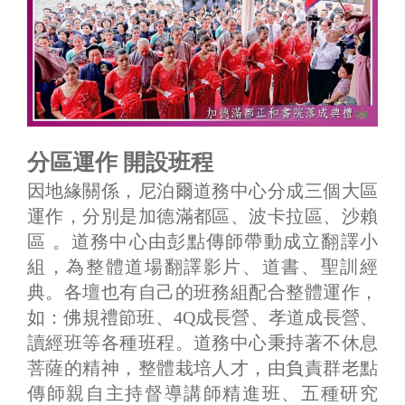
分區運作 開設班程
因地緣關係，尼泊爾道務中心分成三個大區
運作，分別是加德滿都區、波卡拉區、沙賴
區 。道務中心由彭點傳師帶動成立翻譯小
組，為整體道場翻譯影片、道書、聖訓經
典。各壇也有自己的班務組配合整體運作，
如：佛規禮節班、4Q成長營、孝道成長營、
讀經班等各種班程。道務中心秉持著不休息
菩薩的精神，整體栽培人才，由負責群老點
傳師親自主持督導講師精進班、五種研究