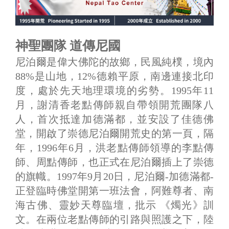
神聖團隊 道傳尼國
尼泊爾是偉大佛陀的故鄉，民風純樸，境內
88%是山地，12%德賴平原，南邊連接北印
度，處於先天地理環境的劣勢。1995年11
月，謝清香老點傳師親自帶領開荒團隊八
人，首次抵達加德滿都，並安設了佳德佛
堂，開啟了崇德尼泊爾開荒史的第一頁，隔
年，1996年6月，洪老點傳師領導的李點傳
師、周點傳師，也正式在尼泊爾插上了崇德
的旗幟。1997年9月20日，尼泊爾-加德滿都-
正登臨時佛堂開第一班法會，阿難尊者、南
海古佛、靈妙天尊臨壇，批示 《燭光》訓
文。在兩位老點傳師的引路與照護之下，陸