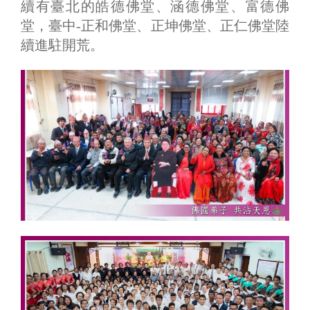
續有臺北的皓德佛堂、涵德佛堂、富德佛
堂，臺中-正和佛堂、正坤佛堂、正仁佛堂陸
續進駐開荒。