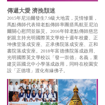
傳遞大愛 濟挽頹迷
2015年尼泊爾發生7.9級大地震，災情慘重，
馬點傳師代表韓老點傳師率團搭馬航至尼泊
爾關心慰問並賑災。2016年韓老點傳師慈悲
躬親主持光明國際英文學校十週年校慶、正
坤佛堂落成安座、正承佛院落成安座、正和
書院落成安座。2018年富德佛院落成啟用、
光明國際英文學校以「發一崇德」名義，重
建災區國北中小學落成啟用，同時在校園安
設「正德壇」渡化有緣佛子。