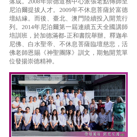
落成。2008年崇德道務中心派張老點傳師至
尼泊爾提拔人才。2009年不休息菩薩於富德
壇結緣。而後、臺北、澳門陸續投入開荒行
列。2014年尼泊爾第一屆連續五天全國講師
培訓班，於加德滿都-正和書院舉辦。釋迦牟
尼佛、白水聖帝、不休息菩薩臨壇慈悲，活
佛老師恩賜《神聖團隊》訓文，期勉開荒單
位發揚崇德精神。