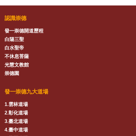
認識崇德
發一崇德開道歷程
白陽三聖
白水聖帝
不休息菩薩
光慧文教館
崇德園
發一崇德九大道場
1.雲林道場
2.彰化道場
3.臺北道場
4.臺中道場