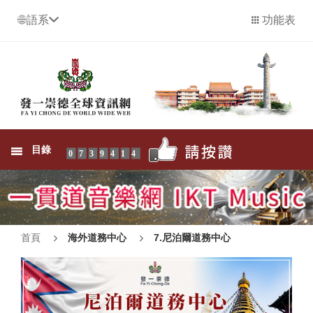
語系
功能表
目錄
0739414
首頁
海外道務中心
7.尼泊爾道務中心