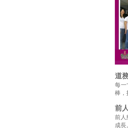
道務
每一
棒，
前人
前人
成長