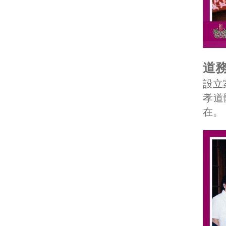
道務
設立
孝道
在。