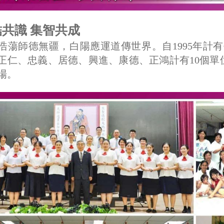
結共識 集智共成
浩蕩師德無疆，白陽應運道傳世界。自1995年計
正仁、忠義、居德、興進、康德、正鴻計有10個
場。