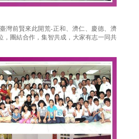
有臺灣前賢來此開荒-正和、濟仁、慶德、濟
單位，團結合作，集智共成，大家有志一同共