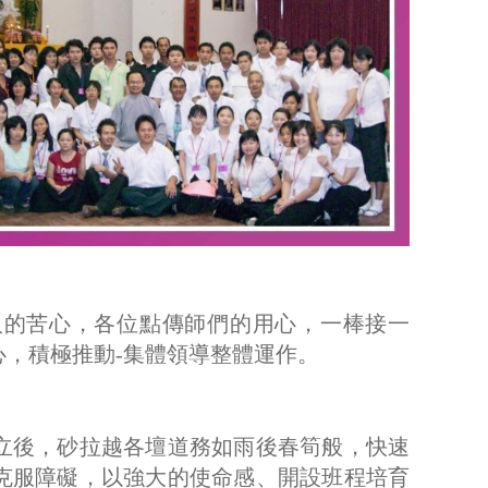
人的苦心，各位點傳師們的用心，一棒接一
心，積極推動-集體領導整體運作。
立後，砂拉越各壇道務如雨後春筍般，快速
克服障礙，以強大的使命感、開設班程培育