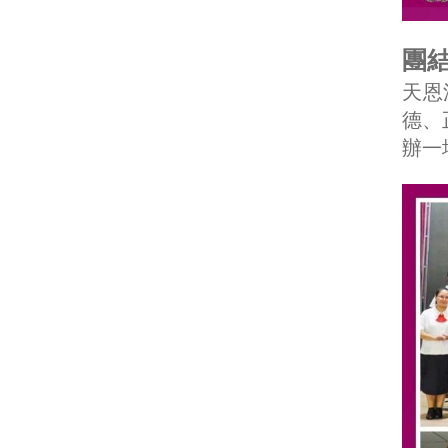
團
天恩
德、
辦一