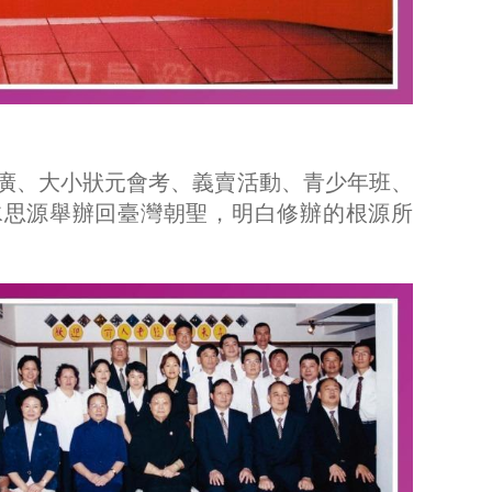
推廣、大小狀元會考、義賣活動、青少年班、
水思源舉辦回臺灣朝聖，明白修辦的根源所